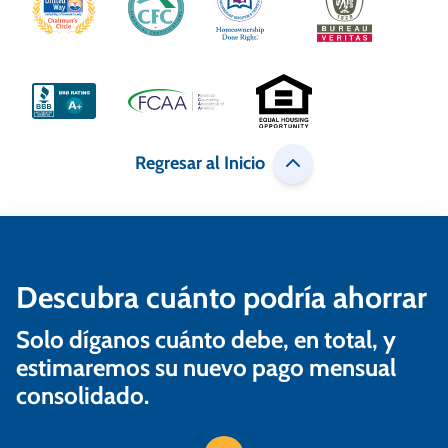
c
i
ó
n
d
Regresar al Inicio
e
e
n
Descubra cuánto podría ahorrar
t
r
Solo díganos cuánto debe, en total, y
a
estimaremos su nuevo pago mensual
consolidado.
d
a