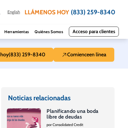
(833) 259-8340
LLÁMENOS HOY
English
Acceso para clientes
Herramientas
Quiénes Somos
s
hoy
(833) 259-8340
Comience
en línea
Noticias relacionadas
Planificando una boda
libre de deudas
por Consolidated Credit