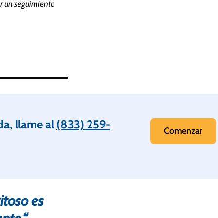
er un seguimiento
da, llame al
(833) 259-
Comenzar
itoso es