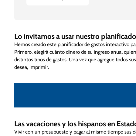
Cómo Vacacionar, Bueno, Bonito y Barato!
Elabora un presupuesto y empieza a ahorrar lo más
Lo invitamos a usar nuestro planificador
Investiga los lugares que se adaptan a tu presupuest
No viajes en temporadas pico porque sale más cos
Hemos creado este planificador de gastos interactivo pa
Hay vacaciones que pueden pagarse a plazos, como
Primero, elegirá cuánto dinero de su ingreso anual quiere
Trata de ahorrar en estadía. Quédate con familiare
distintos tipos de gastos. Una vez que agregue todos sus
desea, imprimir.
Cuando llegues a tu destino…
Ahorra en comida. Visita un supermercado y cocin
Usa transporte público: metro, bus y si puedes, 
Busca actividades gratis: museos, galerías de arte, 
Evita restaurantes lujosos. En vacaciones se acepta
Y recuerda… disfrutar al máximo.
Las vacaciones y los hispanos en Esta
Vivir con un presupuesto y pagar al mismo tiempo sus d