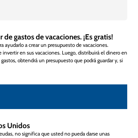
 pronto posible.
 de gastos de vacaciones. ¡Es gratis!
o. ¡Sé relista!
toso.
ra ayudarlo a crear un presupuesto de vacaciones.
 los cruceros.
 invertir en sus vacaciones. Luego, distribuirá el dinero en
s o amigos.
 gastos, obtendrá un presupuesto que podrá guardar y, si
a.
camina porque conocerás más.
playa, parques, música, etc.
 la comida callejera.
dos Unidos
eudas, no significa que usted no pueda darse unas