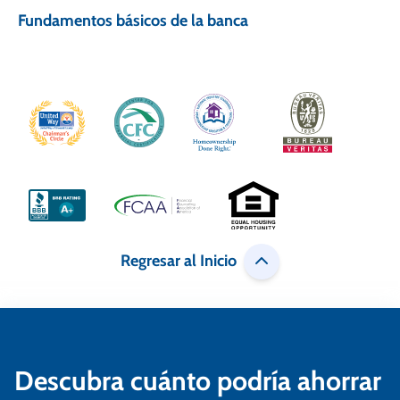
a
Fundamentos básicos de la banca
v
e
g
a
c
i
ó
Regresar al Inicio
n
d
e
e
Descubra cuánto podría ahorrar
n