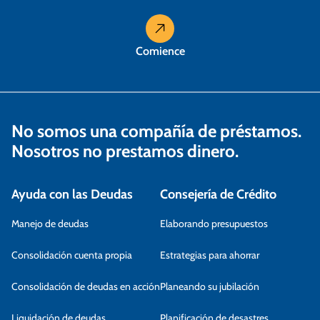
d
a
Comience
s
No somos una compañía de préstamos.
Nosotros no prestamos dinero.
Ayuda con las Deudas
Consejería de Crédito
Manejo de deudas
Elaborando presupuestos
Consolidación cuenta propia
Estrategias para ahorrar
Consolidación de deudas en acción
Planeando su jubilación
Liquidación de deudas
Planificación de desastres