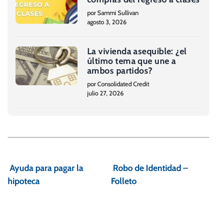
por Sammi Sullivan
agosto 3, 2026
La vivienda asequible: ¿el
último tema que une a
ambos partidos?
por Consolidated Credit
julio 27, 2026
N
a
Ayuda para pagar la
Robo de Identidad –
v
hipoteca
Folleto
e
g