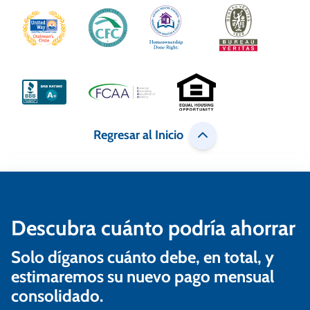
a
c
i
ó
n
Regresar al Inicio
d
e
e
n
Descubra cuánto podría ahorrar
t
Solo díganos cuánto debe, en total, y
r
estimaremos su nuevo pago mensual
a
consolidado.