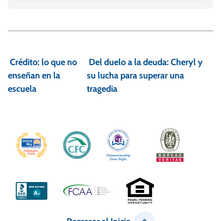
N
a
Crédito: lo que no
Del duelo a la deuda: Cheryl y
v
enseñan en la
su lucha para superar una
e
escuela
tragedia
g
a
c
i
ó
n
d