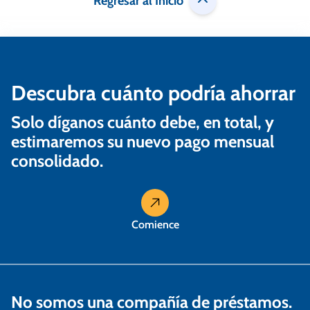
Regresar al Inicio
e
e
n
Descubra cuánto podría ahorrar
t
r
Solo díganos cuánto debe, en total, y
a
estimaremos su nuevo pago mensual
consolidado.
d
a
s
Comience
No somos una compañía de préstamos.