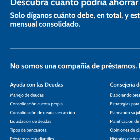
n
Descubra cuánto podría ahorrar
d
Solo díganos cuánto debe, en total, y 
e
mensual consolidado.
e
n
t
No somos una compañía de préstamos. N
r
a
Ayuda con las Deudas
Consejería d
d
Manejo de deudas
Elaborando pre
a
Consolidación cuenta propia
Estrategias para
s
Consolidación de deudas en acción
Planeando su ju
Liquidación de deudas
Planificación de
Tipos de bancarrota
Opiniones de cl
Préstamos estudiantiles
Historias de de