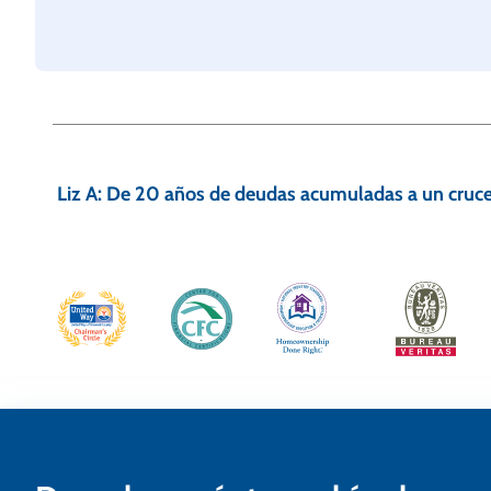
N
a
Liz A: De 20 años de deudas acumuladas a un cruce
v
e
g
a
c
i
ó