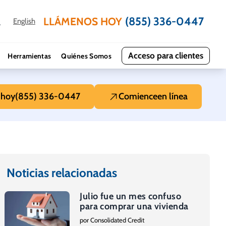
(855) 336-0447
LLÁMENOS HOY
English
Acceso para clientes
Herramientas
Quiénes Somos
s
hoy
(855) 336-0447
Comience
en línea
Noticias relacionadas
Julio fue un mes confuso
para comprar una vivienda
por Consolidated Credit