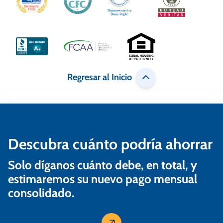
i
ó
n
d
e
Regresar al Inicio
e
n
t
Descubra cuánto podría ahorrar
r
a
Solo díganos cuánto debe, en total, y
estimaremos su nuevo pago mensual
d
consolidado.
a
s