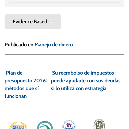
Evidence Based
Publicado en
Manejo de dinero
N
a
Plan de
Su reembolso de impuestos
v
presupuesto 2026:
puede ayudarle con sus deudas
e
métodos que sí
si lo utiliza con estrategia
funcionan
g
a
c