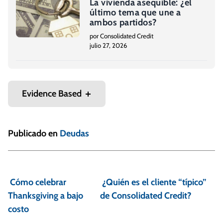
La vivienda asequible: ¿el
último tema que une a
ambos partidos?
por Consolidated Credit
julio 27, 2026
Evidence Based
Publicado en
Deudas
N
a
Cómo celebrar
¿Quién es el cliente “típico”
v
Thanksgiving a bajo
de Consolidated Credit?
e
costo