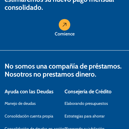
consolidado.
d
a
s
Comience
No somos una compañía de préstamos.
Nosotros no prestamos dinero.
Ayuda con las Deudas
Consejería de Crédito
Manejo de deudas
Elaborando presupuestos
Consolidación cuenta propia
Estrategias para ahorrar
Consolidación de deudas en acción
Planeando su jubilación