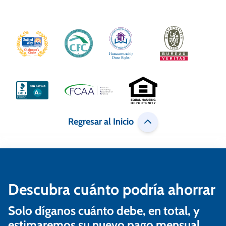
g
a
c
i
ó
n
d
Regresar al Inicio
e
e
n
Descubra cuánto podría ahorrar
t
r
Solo díganos cuánto debe, en total, y
a
estimaremos su nuevo pago mensual