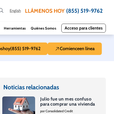
(855) 519-9762
LLÁMENOS HOY
English
Acceso para clientes
Herramientas
Quiénes Somos
os
hoy
(855) 519-9762
Comience
en línea
Noticias relacionadas
Julio fue un mes confuso
para comprar una vivienda
por Consolidated Credit