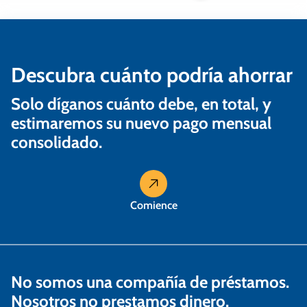
e
e
n
Descubra cuánto podría ahorrar
t
Solo díganos cuánto debe, en total, y
r
estimaremos su nuevo pago mensual
a
consolidado.
d
a
Comience
s
No somos una compañía de préstamos.
Nosotros no prestamos dinero.