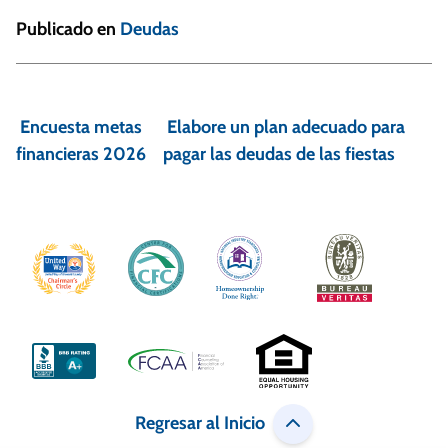
Publicado en
Deudas
N
a
Encuesta metas
Elabore un plan adecuado para
v
financieras 2026
pagar las deudas de las fiestas
e
g
a
c
i
ó
n
Regresar al Inicio
d