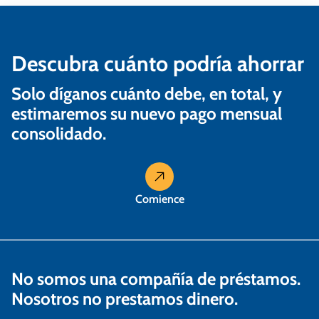
t
r
a
Descubra cuánto podría ahorrar
d
Solo díganos cuánto debe, en total, y
a
estimaremos su nuevo pago mensual
s
consolidado.
Comience
No somos una compañía de préstamos.
Nosotros no prestamos dinero.