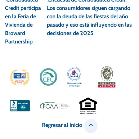
v
Credit participa
Los consumidores siguen cargando
e
en la Feria de
con la deuda de las fiestas del año
Vivienda de
pasado y eso está influyendo en las
g
Broward
decisiones de 2025
a
Partnership
c
i
ó
n
d
e
e
Regresar al Inicio
n