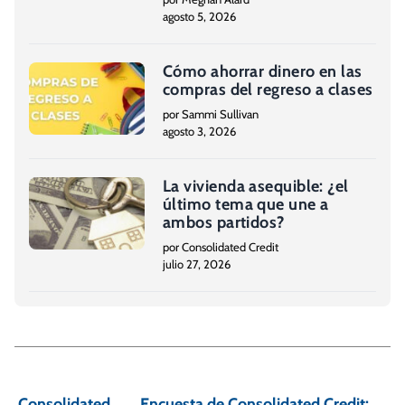
agosto 5, 2026
Cómo ahorrar dinero en las
compras del regreso a clases
por Sammi Sullivan
agosto 3, 2026
La vivienda asequible: ¿el
último tema que une a
ambos partidos?
por Consolidated Credit
julio 27, 2026
N
a
Consolidated
Encuesta de Consolidated Credit: