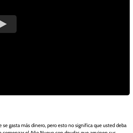
 se gasta más dinero, pero esto no significa que usted deba
a comenzar el Año Nuevo con deudas que arruinen sus