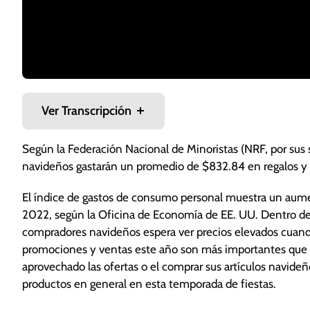
Ver Transcripción
Según la Federación Nacional de Minoristas (NRF, por sus 
navideños gastarán un promedio de $832.84 en regalos y 
Aun cuando usted sea el anfitrión de la fiesta de Na
de todos los invitados.
El índice de gastos de consumo personal muestra un aum
Haga una lista de invitados y pida que confirmen su a
2022, según la Oficina de Economía de EE. UU. Dentro de
lo que puede llevar cada uno para completar la cena.
compradores navideños espera ver precios elevados cuand
los postres y las bebidas.
promociones y ventas este año son más importantes que 
No olvide contar las porciones de comida que debe cu
aprovechado las ofertas o el comprar sus artículos navideñ
necesaria solo para las personas que asistirán. Evite 
productos en general en esta temporada de fiestas.