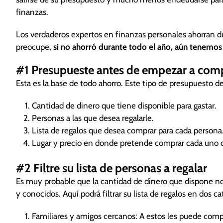
¿Cómo ahorro en la compra de regalos de Navidad?
finanzas.
Para que la emoción de la navidad no afecte su bolsil
comerciales o empezar a llenar su carrito de compras
Los verdaderos expertos en finanzas personales ahorran dur
Use herramientas que le notifican cuando alguna tie
preocupe,
si no ahorró durante todo el año, aún tenemos
Intente recortar su lista de personas a regalar obseq
#1 Presupueste antes de empezar a com
regálele cosas hechas por usted mismo que, incluso
Si tiene niños, puede pasar una tarde horneando gal
Esta es la base de todo ahorro. Este tipo de presupuesto d
conocidos como los amigos del trabajo o todo aquel q
Cantidad de dinero que tiene disponible para gastar.
Recuerde, si tiene deudas de tarjetas de crédito, llá
Personas a las que desea regalarle.
Lista de regalos que desea comprar para cada persona
Lugar y precio en donde pretende comprar cada uno de
#2 Filtre su lista de personas a regalar
Es muy probable que la cantidad de dinero que dispone no 
y conocidos. Aquí podrá filtrar su lista de regalos en dos ca
Familiares y amigos cercanos: A estos les puede compr