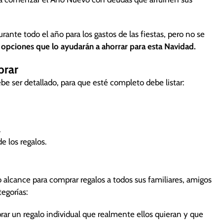
lo, debe presupuestar antes de pisar los centros
 en Internet.
ante todo el año para los gastos de las fiestas, pero no se
nda tiene descuentos u ofertas.
 opciones que lo ayudarán a ahorrar para esta Navidad.
uios costosos y a los conocidos o personas más lejanas,
prar
, podrían tener un mayor impacto sentimental.
letas y hacer de ellas un pequeño presente para sus
ebe ser detallado, para que esté completo debe listar:
ue llegue de visita.
menos.
.
 los regalos.
alcance para comprar regalos a todos sus familiares, amigos
tegorías:
ar un regalo individual que realmente ellos quieran y que