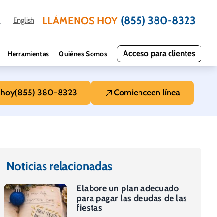
(855) 380-8323
LLÁMENOS HOY
English
Acceso para clientes
Herramientas
Quiénes Somos
s
hoy
(855) 380-8323
Comience
en línea
Noticias relacionadas
Elabore un plan adecuado
para pagar las deudas de las
fiestas