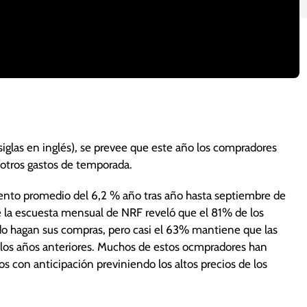
siglas en inglés), se prevee que este año los compradores
otros gastos de temporada.
vidad, la cena puede ser elaborada con la colaboración
ento promedio del 6,2 % año tras año hasta septiembre de
sistencia. A partir de allí pueden coordinar entre todos
 la escuesta mensual de NRF reveló que el 81% de los
 Se pueden dividir el plato principal, los acompañantes,
o hagan sus compras, pero casi el 63% mantiene que las
los años anteriores. Muchos de estos ocmpradores han
brir, es decir, calcule cocinar o comprar la comida
os con anticipación previniendo los altos precios de los
desperdiciar comida y dinero al final de la noche.