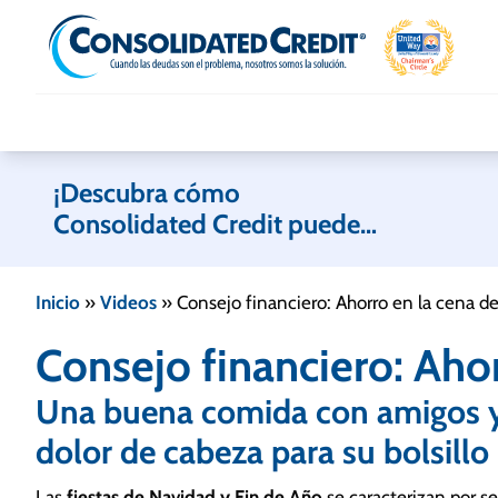
Skip to content
¡Descubra cómo
Consolidated Credit puede
ayudarle!
Inicio
»
Videos
»
Consejo financiero: Ahorro en la cena d
Consejo financiero: Aho
Una buena comida con amigos y 
dolor de cabeza para su bolsillo
Las
fiestas de Navidad y Fin de Año
se caracterizan por s