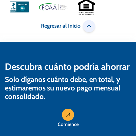
ó
n
Regresar al Inicio
d
e
e
n
Descubra cuánto podría ahorrar
t
Solo díganos cuánto debe, en total, y
r
estimaremos su nuevo pago mensual
a
consolidado.
d
a
Comience
s