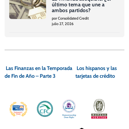
último tema que une a
ambos partidos?
por Consolidated Credit
julio 27, 2026
N
a
Las Finanzas en la Temporada
Los hispanos y las
v
de Fin de Año – Parte 3
tarjetas de crédito
e
g
a
c
i