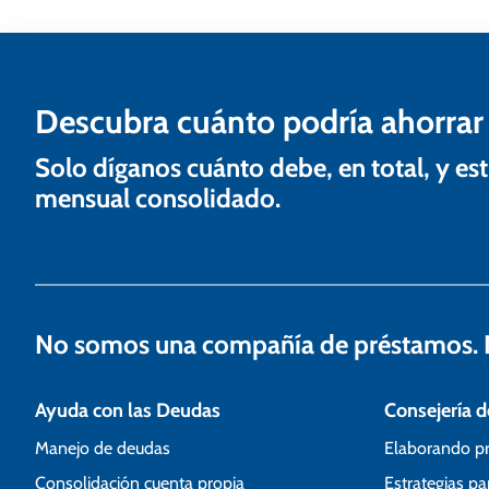
c
i
ó
n
Descubra cuánto podría ahorrar
d
Solo díganos cuánto debe, en total, y 
e
mensual consolidado.
e
n
t
No somos una compañía de préstamos. N
r
a
Ayuda con las Deudas
Consejería d
d
Manejo de deudas
Elaborando p
a
Consolidación cuenta propia
Estrategias pa