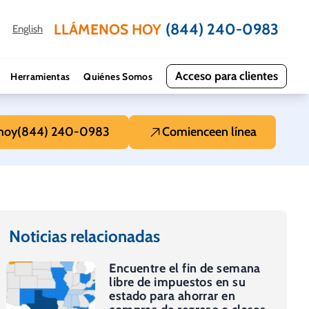
(844) 240-0983
LLÁMENOS HOY
English
Acceso para clientes
Herramientas
Quiénes Somos
hoy
(844) 240-0983
Comience
en línea
Noticias relacionadas
Encuentre el fin de semana
libre de impuestos en su
estado para ahorrar en