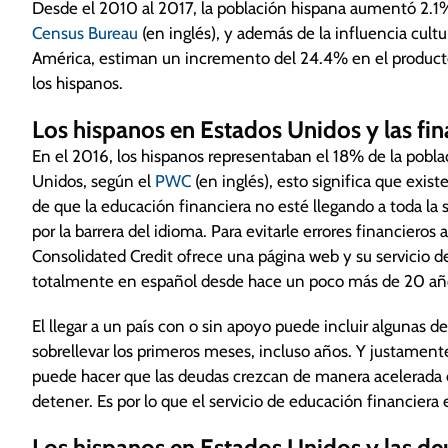
Desde el 2010 al 2017, la población hispana aumentó 2.1%
Census Bureau
(en inglés), y además de la influencia cultu
América, estiman un incremento del 24.4% en el producto 
los hispanos.
Los hispanos en Estados Unidos y las fi
En el 2016, los hispanos representaban el 18% de la pobl
Unidos, según el
PWC
(en inglés), esto significa que exist
de que la educación financiera no esté llegando a toda la
por la barrera del idioma. Para evitarle errores financieros
Consolidated Credit ofrece una página web y su servicio 
totalmente en español desde hace un poco más de 20 añ
El llegar a un país con o sin apoyo puede incluir algunas d
sobrellevar los primeros meses, incluso años. Y justament
puede hacer que las deudas crezcan de manera acelerada e i
detener. Es por lo que el servicio de educación financiera
Los hispanos en Estados Unidos y las d