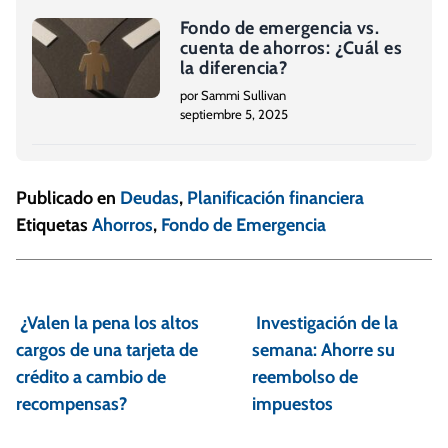
Fondo de emergencia vs.
cuenta de ahorros: ¿Cuál es
la diferencia?
por Sammi Sullivan
septiembre 5, 2025
Publicado en
Deudas
,
Planificación financiera
Etiquetas
Ahorros
,
Fondo de Emergencia
N
a
¿Valen la pena los altos
Investigación de la
v
cargos de una tarjeta de
semana: Ahorre su
e
crédito a cambio de
reembolso de
recompensas?
impuestos
g