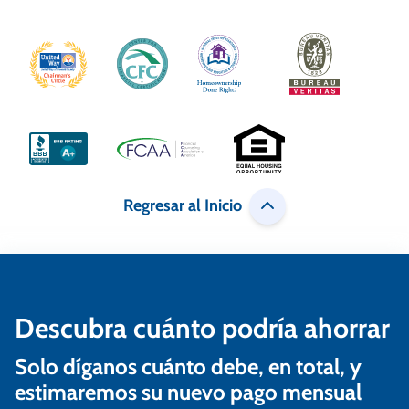
a
c
i
ó
n
d
e
Regresar al Inicio
e
n
t
Descubra cuánto podría ahorrar
r
a
Solo díganos cuánto debe, en total, y
estimaremos su nuevo pago mensual
d