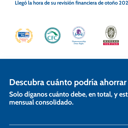
Llegó la hora de su revisión financiera de otoño 20
v
e
g
a
c
i
ó
n
Descubra cuánto podría ahorrar
d
Solo díganos cuánto debe, en total, y 
e
mensual consolidado.
e
n