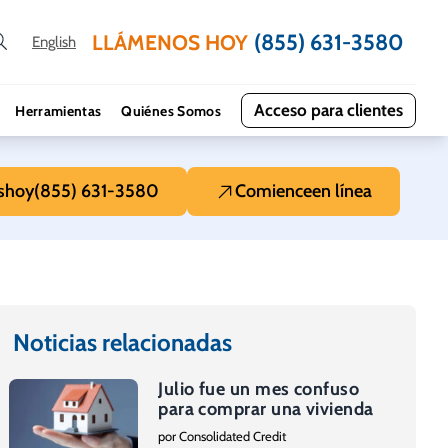
(855) 631-3580
LLÁMENOS HOY
English
Acceso para clientes
Herramientas
Quiénes Somos
s
hoy
(855) 631-3580
Comience
en línea
Noticias relacionadas
Julio fue un mes confuso
para comprar una vivienda
por Consolidated Credit