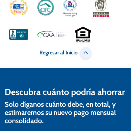
c
i
ó
n
d
Regresar al Inicio
e
e
n
Descubra cuánto podría ahorrar
t
r
Solo díganos cuánto debe, en total, y
a
estimaremos su nuevo pago mensual
consolidado.
d