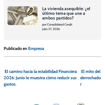
La vivienda asequible: ¿el
último tema que une a
ambos partidos?
por Consolidated Credit
julio 27, 2026
Publicado en
Empresa
N
a
El camino hacia la estabilidad Financiera
El mito del
v
2026: Junio le muestra cómo reducir sus
derrochado
e
gastos.
r
g
a