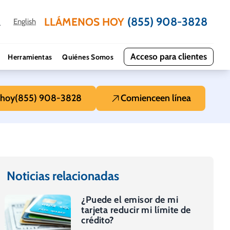
(855) 908-3828
LLÁMENOS HOY
English
Acceso para clientes
Herramientas
Quiénes Somos
hoy
(855) 908-3828
Comience
en línea
Noticias relacionadas
¿Puede el emisor de mi
tarjeta reducir mi límite de
crédito?