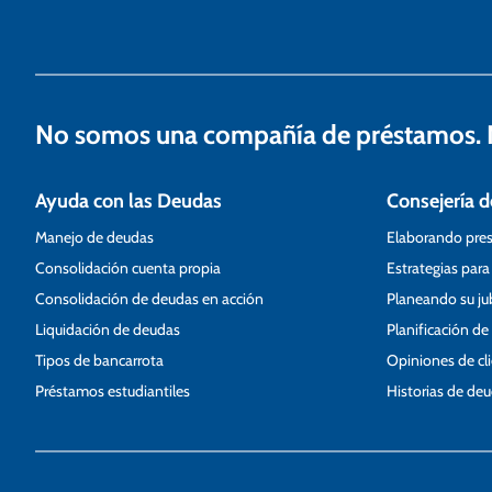
e
n
t
No somos una compañía de préstamos. N
r
a
Ayuda con las Deudas
Consejería d
d
Manejo de deudas
Elaborando pre
a
Consolidación cuenta propia
Estrategias para
s
Consolidación de deudas en acción
Planeando su ju
Liquidación de deudas
Planificación de
Tipos de bancarrota
Opiniones de cl
Préstamos estudiantiles
Historias de de