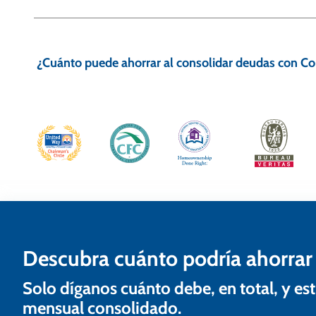
N
a
¿Cuánto puede ahorrar al consolidar deudas con Co
v
e
g
a
c
i
ó
n
Descubra cuánto podría ahorrar
d
Solo díganos cuánto debe, en total, y 
e
mensual consolidado.