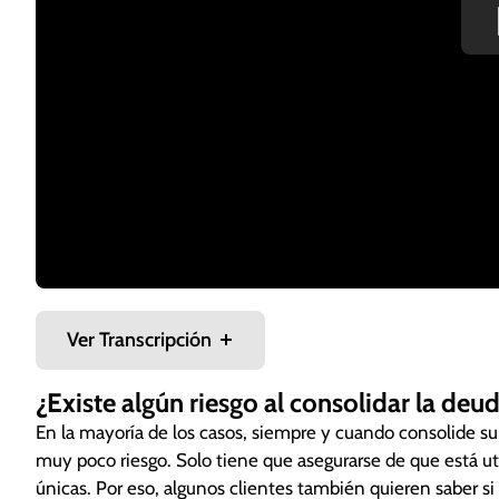
Ver Transcripción
¿Existe algún riesgo al consolidar la deu
En la mayoría de los casos, siempre y cuando consolide su
Hay varias formas de consolidar sus deudas de tarjeta
muy poco riesgo. Solo tiene que asegurarse de que está uti
profesional. No importa qué método utilice para conso
únicas. Por eso, algunos clientes también quieren saber si