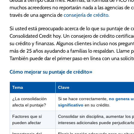
muchos acreedores no reportarán nada a las agencias de c
través de una agencia de
consejería de crédito.
Si usted está preocupado acerca de lo que su puntaje de cré
Consolidated Credit hoy. Un consejero de crédito certific
su crédito y finanzas. Algunos clientes incluso nos pregunt
más de 25 años ayudando a familias lo respaldan. Llame pa
También puede dar el primer paso en línea con una solici
Cómo mejorar su puntaje de crédito»
Tema
Clave
¿La consolidación
Si se hace correctamente,
no genera u
afecta el puntaje?
significativo
en su crédito.
Factores que sí
Consolidar sin disciplina, aumentar los
pueden afectar
intereses adicionales puede perjudicarlo
Importancia del
Elegir la opción adecuada para su situa