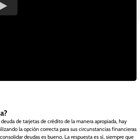
da?
 deuda de tarjetas de crédito de la manera apropiada, hay
s de crédito, por cuenta propia o con asistencia
lizando la opción correcta para sus circunstancias financieras
lidar, si lo hace de la manera correcta, no sufrirá un
 consolidar deudas es bueno. La respuesta es sí, siempre que