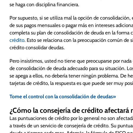
impacto significativo en su puntaje de crédito.
se haga con disciplina financiera.
Ahora bien, la consolidación hecha por cuenta propia,
préstamos de consolidación, implican mayores riesgo
Por supuesto, si se utiliza mal la opción de consolidación
nuevo para pagar su deuda.
de sus pagos mensuales o pagar más en intereses adiciona
En un programa de manejo de deudas como el de Cons
completa su plan de consolidación de deuda en la forma co
para negociar la tasa de interés que cobran los acree
crédito
. Esto se relaciona con la preocupación común de si 
pago mensual, su crédito se mantendrá y puede subir
crédito consolidar deudas.
monto adeudado, solo los intereses que cobran los a
Y recuerde, si tiene deudas de tarjetas de crédito, l
Pero insistimos, usted no tiene que preocuparse por nada
de consolidación de deuda adecuado para su situación. L
se apega a ellos, no debería tener ningún problema. De he
tarjetas de crédito, la respuesta es que puede ser muy posit
Tome el control con la consolidación de deudas»
¿Cómo la consejería de crédito afectará 
Las puntuaciones de crédito por lo general no son afectada
a través de un servicio de consejería de crédito. Su puntu
deuda a tiempo cada mes. Además, la fórmula de FICO no 