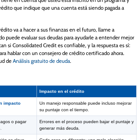
rédito que indique que una cuenta está siendo pagada a
dito va a hacer a sus finanzas en el futuro, llame a
ado puede evaluar sus deudas para ayudarle a entender mejor
an si Consolidated Credit es confiable, y la respuesta es sí:
ra hablar con un consejero de crédito certificado ahora.
tud de
Análisis gratuito de deuda
.
Impacto en el crédito
n impacto
Un manejo responsable puede incluso mejorar
su puntaje con el tiempo.
 pagos o pagar
Errores en el proceso pueden bajar el puntaje y
.
generar más deuda.
ción es clave
Cada caso es diferente; una mala elección