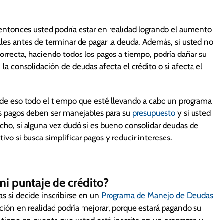
 como las tarjetas de trasferencia de saldos o los
s a su crédito, ya que usted está tomando crédito
, entonces usted podría estar en realidad logrando el aumento
les antes de terminar de pagar la deuda. Además, si usted no
olidated Credit, usted obtiene asistencia profesional
rrecta, haciendo todos los pagos a tiempo, podría dañar su
dores para reducirlas y consolidar sus cuentas en un solo
la consolidación de deudas afecta el crédito o si afecta el
 con el tiempo ya que el programa no busca reducir el
creedores.
lámenos.
 de eso todo el tiempo que esté llevando a cabo un programa
os pagos deben ser manejables para su
presupuesto
y si usted
cho, si alguna vez dudó si es bueno consolidar deudas de
ivo si busca simplificar pagos y reducir intereses.
mi puntaje de crédito?
s si decide inscribirse en un
Programa de Manejo de Deudas
ación en realidad podría mejorar, porque estará pagando su
tiene en cuenta que usted está inscrito en un programa y