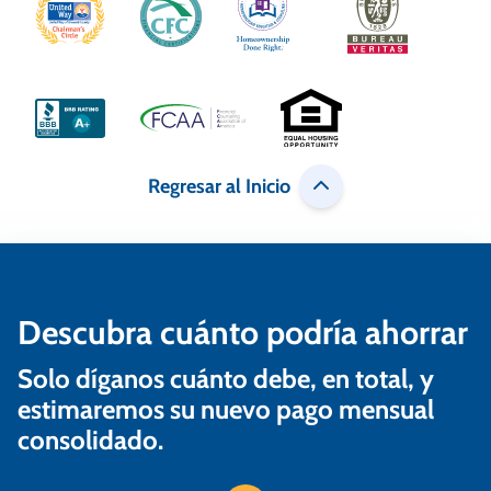
c
i
ó
n
d
Regresar al Inicio
e
e
n
Descubra cuánto podría ahorrar
t
r
Solo díganos cuánto debe, en total, y
a
estimaremos su nuevo pago mensual
consolidado.
d