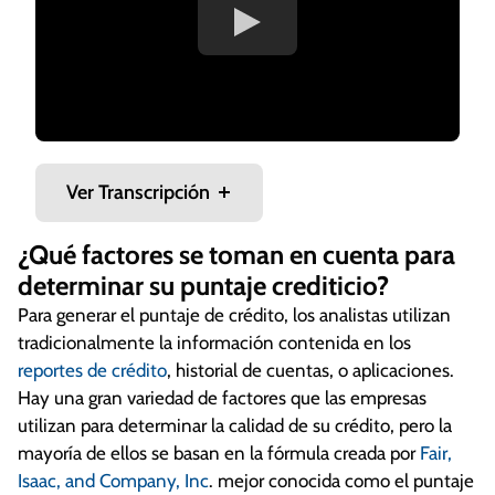
Ver Transcripción
¿Qué factores se toman en cuenta para
determinar su puntaje crediticio?
“Pay for delete” es una práctica
Para generar el puntaje de crédito, los analistas utilizan
relativamente antigua en el mundo del
tradicionalmente la información contenida en los
cobro de deudas. A cambio del pago total
reportes de crédito
, historial de cuentas, o aplicaciones.
o parcial, el cobrador acepta eliminar una
Hay una gran variedad de factores que las empresas
cuenta en colección de su reporte de
utilizan para determinar la calidad de su crédito, pero la
crédito.
mayoría de ellos se basan en la fórmula creada por
Fair,
Desafortunadamente, es poco probable
Isaac, and Company, Inc
. mejor conocida como el puntaje
que las agencias de crédito eliminen la