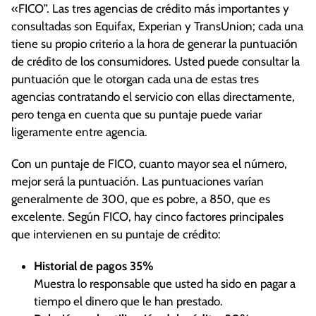
«FICO”. Las tres agencias de crédito más importantes y
cuenta de colección si se incurrió
consultadas son Equifax, Experian y TransUnion; cada una
legítimamente, aun si ya la pagó. Solo
tiene su propio criterio a la hora de generar la puntuación
eliminarán un elemento de su reporte de
de crédito de los consumidores. Usted puede consultar la
crédito si no se puede verificar con
puntuación que le otorgan cada una de estas tres
precisión, pues para bien o para mal, la ley
agencias contratando el servicio con ellas directamente,
requiere que el historial crediticio del
pero tenga en cuenta que su puntaje puede variar
consumidor se reporte con claridad y
ligeramente entre agencia.
exactitud.
Y recuerde, si tiene deudas de tarjetas de
Con un puntaje de FICO, cuanto mayor sea el número,
crédito, llámenos.
mejor será la puntuación. Las puntuaciones varían
generalmente de 300, que es pobre, a 850, que es
excelente. Según FICO, hay cinco factores principales
que intervienen en su puntaje de crédito:
Historial de pagos 35%
Muestra lo responsable que usted ha sido en pagar a
tiempo el dinero que le han prestado.