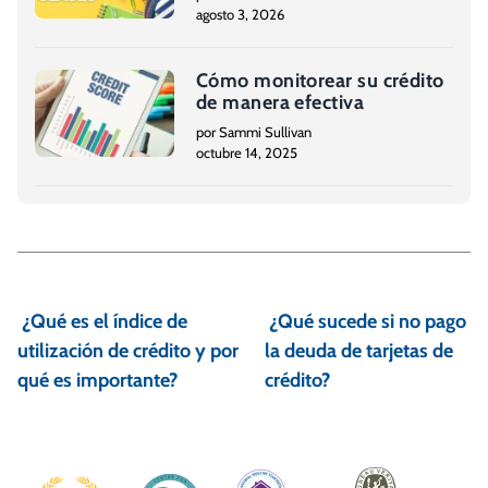
agosto 3, 2026
Cómo monitorear su crédito
de manera efectiva
por Sammi Sullivan
octubre 14, 2025
N
a
¿Qué es el índice de
¿Qué sucede si no pago
v
utilización de crédito y por
la deuda de tarjetas de
e
qué es importante?
crédito?
g
a