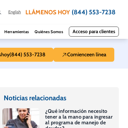
(844) 553-7238
LLÁMENOS HOY
English
Acceso para clientes
Herramientas
Quiénes Somos
s
hoy
(844) 553-7238
Comience
en línea
Noticias relacionadas
¿Qué información necesito
tener a la mano para ingresar
al programa de manejo de