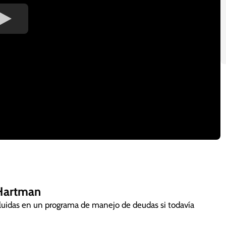
 Hartman
cluidas en un programa de manejo de deudas si todavía
as si estoy atrasado?
a a aquellas personas que tengan deuda de tarjetas