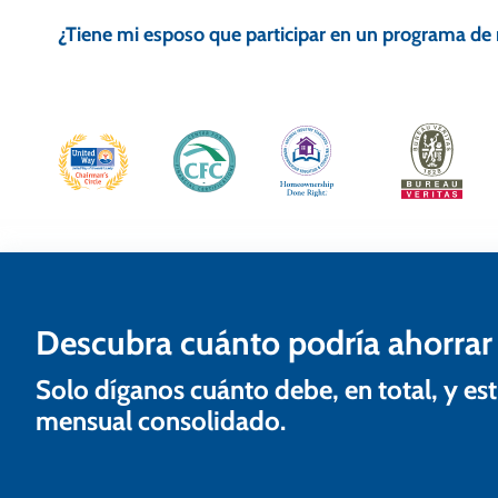
a
¿Tiene mi esposo que participar en un programa d
v
e
g
a
c
i
ó
n
Descubra cuánto podría ahorrar
d
Solo díganos cuánto debe, en total, y 
e
mensual consolidado.
e