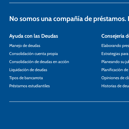
n
t
No somos una compañía de préstamos. N
r
a
Ayuda con las Deudas
Consejería d
d
Manejo de deudas
Elaborando pre
a
Consolidación cuenta propia
Estrategias para
s
Consolidación de deudas en acción
Planeando su ju
Liquidación de deudas
Planificación de
Tipos de bancarrota
Opiniones de cl
Préstamos estudiantiles
Historias de de