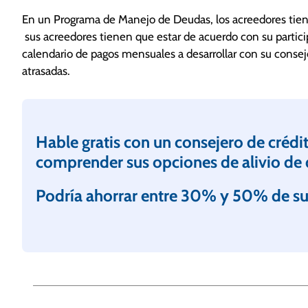
de crédito que aun están activas, es decir, que co
En un Programa de Manejo de Deudas, los acreedores tiene
excepciones a la regla.
sus acreedores tienen que estar de acuerdo con su parti
La típica regla general es que si sus deudas de tarje
calendario de pagos mensuales a desarrollar con su conseje
viejas de seis meses sin haberlas dejado de pagar, u
atrasadas.
de manejo de deuda lo pueda ayudar así que no dude 
Hable gratis con un consejero de crédit
comprender sus opciones de alivio de
Podría ahorrar entre 30% y 50% de su
N