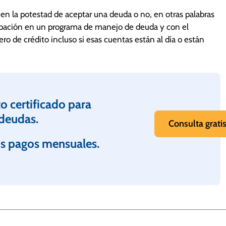
ntinúan pagando mes a mes. Sin embargo, hay
n la potestad de aceptar una deuda o no, en otras palabras
cipación en un programa de manejo de deuda y con el
tas de crédito no están activas, pero tampoco son más
ro de crédito incluso si esas cuentas están al día o están
sted tal vez todavía está a tiempo para que un programa
en llamarnos para solicitar ayuda.
o certificado para
 deudas.
Consulta grati
s pagos mensuales.