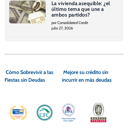
La vivienda asequible: ¿el
último tema que une a
ambos partidos?
por Consolidated Credit
julio 27, 2026
N
a
Cómo Sobrevivir a las
Mejore su crédito sin
v
Fiestas sin Deudas
incurrir en más deudas
e
g
a
c