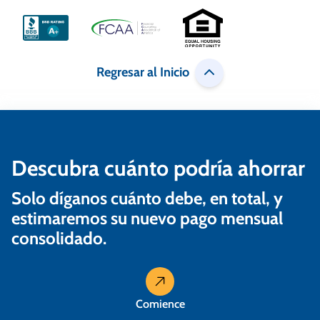
i
ó
n
Regresar al Inicio
d
e
e
n
Descubra cuánto podría ahorrar
t
Solo díganos cuánto debe, en total, y
r
estimaremos su nuevo pago mensual
a
consolidado.
d
a
Comience
s