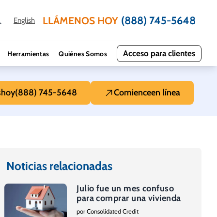
(888) 745-5648
LLÁMENOS HOY
English
Acceso para clientes
Herramientas
Quiénes Somos
s
hoy
(888) 745-5648
Comience
en línea
Noticias relacionadas
Julio fue un mes confuso
para comprar una vivienda
por Consolidated Credit