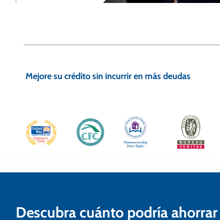
N
a
Mejore su crédito sin incurrir en más deudas
v
e
g
a
c
i
ó
n
Descubra cuánto podría ahorrar