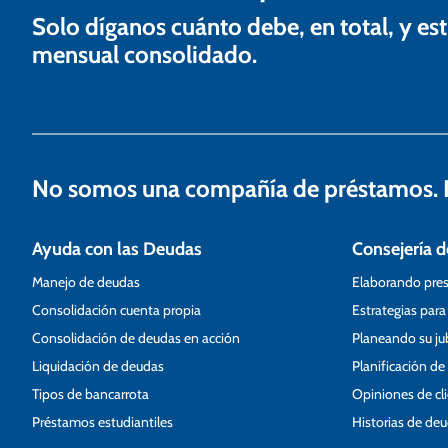
d
Solo díganos cuánto debe, en total, y 
e
mensual consolidado.
e
n
t
No somos una compañía de préstamos. N
r
a
Ayuda con las Deudas
Consejería d
d
Manejo de deudas
Elaborando pre
a
Consolidación cuenta propia
Estrategias para
s
Consolidación de deudas en acción
Planeando su ju
Liquidación de deudas
Planificación de
Tipos de bancarrota
Opiniones de cl
Préstamos estudiantiles
Historias de de