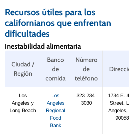
Recursos útiles para los
californianos que enfrentan
dificultades
Inestabilidad alimentaria
Banco
Número
Ciudad /
de
de
Direcció
Región
comida
teléfono
Los
Los
323-234-
1734 E. 41s
Angeles y
Angeles
3030
Street, Lo
Long Beach
Regional
Angeles, C
Food
90058
Bank