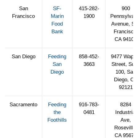
San
SF-
415-282-
900
Francisco
Marin
1900
Pennsylvan
Food
Avenue, Sa
Bank
Francisco,
CA 94107
San Diego
Feeding
858-452-
9477 Waple
San
3663
Street, Suit
Diego
100, San
Diego, CA
92121
Sacramento
Feeding
916-783-
8284
the
0481
Industrial
Foothills
Ave,
Roseville,
CA 95678