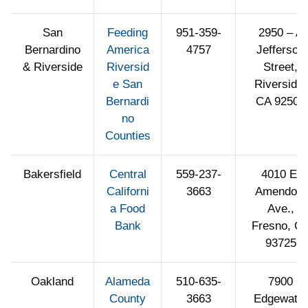
San
Feeding
951-359-
2950 – A
Bernardino
America
4757
Jefferson
& Riverside
Riversid
Street,
e San
Riverside,
Bernardi
CA 92504
no
Counties
Bakersfield
Central
559-237-
4010 E.
Californi
3663
Amendola
a Food
Ave.,
Bank
Fresno, C
93725
Oakland
Alameda
510-635-
7900
County
3663
Edgewater