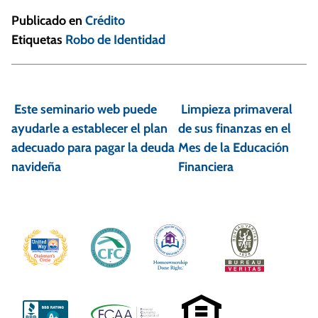
Publicado en
Crédito
Etiquetas
Robo de Identidad
N
a
Este seminario web puede
Limpieza primaveral
v
ayudarle a establecer el plan
de sus finanzas en el
e
adecuado para pagar la deuda
Mes de la Educación
navideña
Financiera
g
a
c
i
ó
n