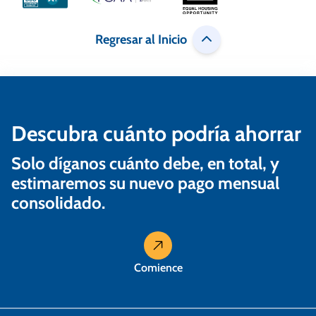
d
e
Regresar al Inicio
e
n
t
Descubra cuánto podría ahorrar
r
a
Solo díganos cuánto debe, en total, y
estimaremos su nuevo pago mensual
d
consolidado.
a
s
Comience