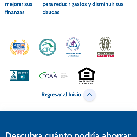
e
mejorar sus
para reducir gastos y disminuir sus
finanzas
deudas
g
a
c
i
ó
n
d
e
Regresar al Inicio
e
n
t
Descubra cuánto podría ahorrar