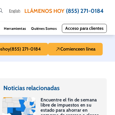
(855) 271-0184
LLÁMENOS HOY
English
Acceso para clientes
Herramientas
Quiénes Somos
os
hoy
(855) 271-0184
Comience
en línea
Noticias relacionadas
Encuentre el fin de semana
libre de impuestos en su
estado para ahorrar en