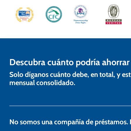
g
a
c
i
ó
n
Descubra cuánto podría ahorrar
d
Solo díganos cuánto debe, en total, y 
e
mensual consolidado.
e
n
t
No somos una compañía de préstamos. N
r