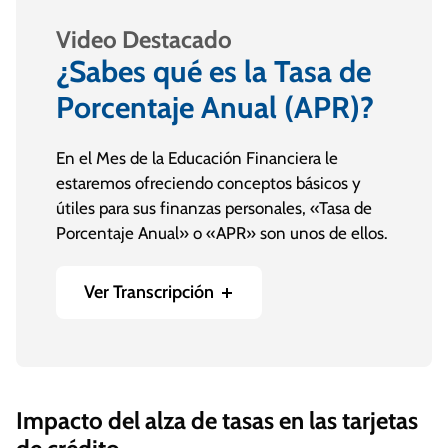
Video Destacado
¿Sabes qué es la Tasa de
Porcentaje Anual (APR)?
En el Mes de la Educación Financiera le
estaremos ofreciendo conceptos básicos y
útiles para sus finanzas personales, «Tasa de
Porcentaje Anual» o «APR» son unos de ellos.
Ver Transcripción
¿Sabes qué es la Tasa de Porcentaje Anual
(APR)?
Es la tasa de interés anual aplicada a cada ciclo
Impacto del alza de tasas en las tarjetas
de pago sobre deudas. Representa el costo
anual o mensual del dinero que se le prestó. El