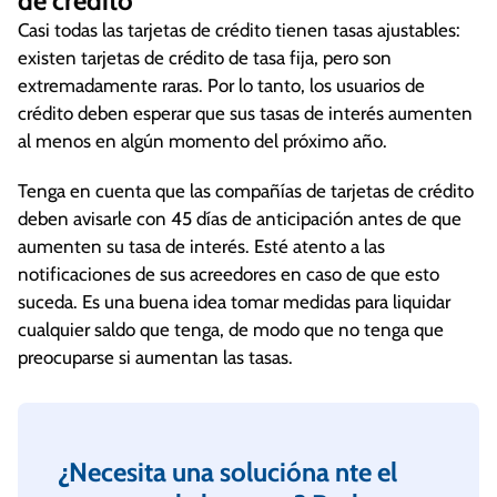
de crédito
costo suele estar relacionado a su puntaje de
Casi todas las tarjetas de crédito tienen tasas ajustables:
crédito: ¡A mejor puntaje de crédito, menor
existen tarjetas de crédito de tasa fija, pero son
interés!
extremadamente raras. Por lo tanto, los usuarios de
El APR es lo que hace que se le haga cuesta
crédito deben esperar que sus tasas de interés aumenten
arriba pagar sus deudas. El APR no para de
al menos en algún momento del próximo año.
aumentar hasta que se termine de pagar la
Tenga en cuenta que las compañías de tarjetas de crédito
deuda.
deben avisarle con 45 días de anticipación antes de que
aumenten su tasa de interés. Esté atento a las
notificaciones de sus acreedores en caso de que esto
suceda. Es una buena idea tomar medidas para liquidar
cualquier saldo que tenga, de modo que no tenga que
preocuparse si aumentan las tasas.
¿Necesita una solucióna nte el