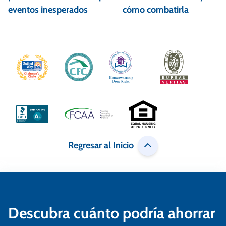
e
eventos inesperados
cómo combatirla
g
a
c
i
ó
n
d
Regresar al Inicio
e
e
n
Descubra cuánto podría ahorrar
t