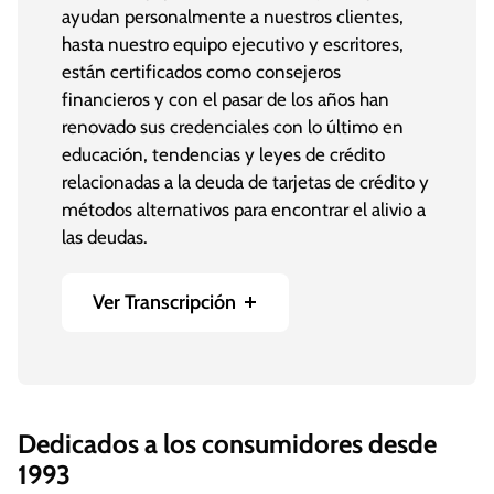
ayudan personalmente a nuestros clientes,
hasta nuestro equipo ejecutivo y escritores,
están certificados como consejeros
financieros y con el pasar de los años han
renovado sus credenciales con lo último en
educación, tendencias y leyes de crédito
relacionadas a la deuda de tarjetas de crédito y
métodos alternativos para encontrar el alivio a
las deudas.
Ver Transcripción
Consolidated Credit es una de las agencias de
consejería de crédito sin fines de lucro más
grandes y antiguas de la nación.
Dedicados a los consumidores desde
Más de 10 millones de personas han recibido
1993
consejería de crédito gratuita.