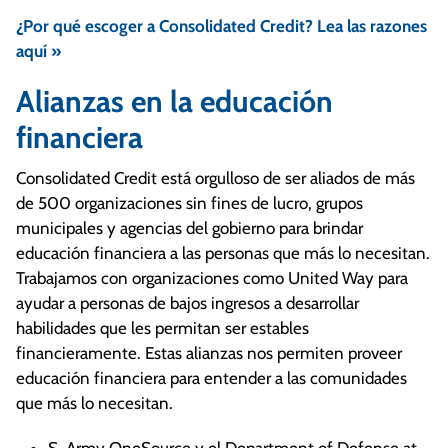
Además, una sección con 10 calculadoras
¿Por qué escoger a Consolidated Credit? Lea las razones
financieras gratuitas que le ayudarán a
aquí »
encontrar los mejores pagos para ahorrar más
en sus tarjetas de crédito, préstamos y hasta
Alianzas en la educación
hipotecas.
financiera
Estamos orgullosos de ayudar a nuestros
clientes a liberarse de las deudas de tarjetas de
Consolidated Credit está orgulloso de ser aliados de más
crédito y a aprender a vivir una vida financiera
de 500 organizaciones sin fines de lucro, grupos
saludable. Los resultados hablan por sí solos.
municipales y agencias del gobierno para brindar
educación financiera a las personas que más lo necesitan.
Trabajamos con organizaciones como United Way para
ayudar a personas de bajos ingresos a desarrollar
habilidades que les permitan ser estables
financieramente. Estas alianzas nos permiten proveer
educación financiera para entender a las comunidades
que más lo necesitan.
S. Army OneSource y el Department of Defense at