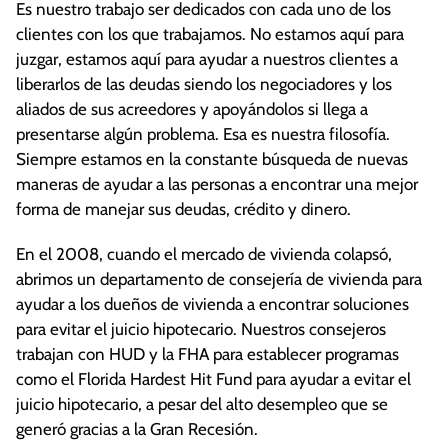
Hemos consolidado más de 9 mil millones de
Es nuestro trabajo ser dedicados con cada uno de los
dólares en deudas de nuestros clientes.
clientes con los que trabajamos. No estamos aquí para
Nuestra misión es ayudar a las personas a
juzgar, estamos aquí para ayudar a nuestros clientes a
superar las dificultades financieras a través de
liberarlos de las deudas siendo los negociadores y los
la consejería y la educación.
aliados de sus acreedores y apoyándolos si llega a
Colaboramos con iniciativas comunitarias,
presentarse algún problema. Esa es nuestra filosofía.
empresas privadas y otras organizaciones sin
Siempre estamos en la constante búsqueda de nuevas
fines de lucro para brindarles educación y
maneras de ayudar a las personas a encontrar una mejor
recursos a personas de cualquier edad o
forma de manejar sus deudas, crédito y dinero.
procedencia.
En el 2008, cuando el mercado de vivienda colapsó,
Nuestros consejeros de crédito certificados
abrimos un departamento de consejería de vivienda para
ofrecen más de 300 horas de eventos
ayudar a los dueños de vivienda a encontrar soluciones
educativos cada año.
para evitar el juicio hipotecario. Nuestros consejeros
Contamos con una librería virtual con más de
trabajan con HUD y la FHA para establecer programas
40 publicaciones que cubren temas
como el Florida Hardest Hit Fund para ayudar a evitar el
financieros clave, que van desde cómo lidiar
juicio hipotecario, a pesar del alto desempleo que se
con los cobradores de deuda, hasta cómo
generó gracias a la Gran Recesión.
comprar una casa.